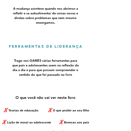
A mudança acontece quando nos abrimos a
refletir e se autoalimentar de coisas novas e
diretas sobre problemas que nem mesmo
enxergamos.
Ferramentas de Liderança
Trago nos GAMES várias ferramentas para
que pais e adolescentes usem na reflexão do
dia a dia e para que possam compreender o
sentido do que foi passado no livro
O que você não vai ver neste livro
X
X
Teorias de educação
O que proibir ao seu filho
X
X
Lição de moral ao adolescente
Broncas aos pais