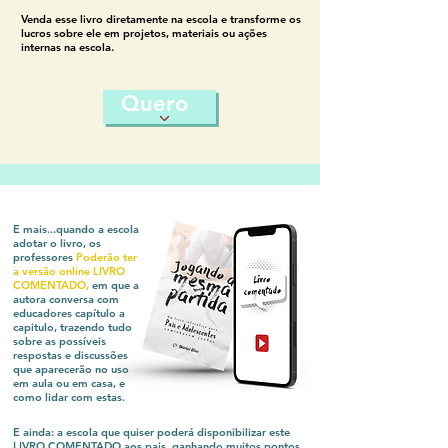
Venda esse livro diretamente na escola e transforme os
lucros sobre ele em projetos, materiais ou ações
internas na escola.
Quero
E mais...quando a escola
adotar o livro, os
professores
Poderão ter
a versão online LIVRO
COMENTADO
,
em que a
autora conversa com
educadores capítulo a
capitulo, trazendo tudo
sobre as possíveis
respostas e discussões
que aparecerão no uso
em aula ou em casa, e
como lidar com estas.
E ainda: a escola que quiser poderá disponibilizar este
LIVRO COMENTADO aos pais, ganhando muitos pontos