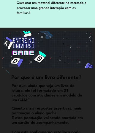
Quer usar um material diferente no mercado e
provocar uma grande interação com as
famílias?
Por que é um livro diferente?
Por que, ainda que seja um livro de
leitura, ele foi formatado em 31
capítulos com atividades em modelo de
um GAME.
Quanto mais respostas assertivas, mais
pontuação o aluno ganha.
E esta pontuação vai sendo anotada em
um cartão de acompanhamento.
Com esta configuração este livro pode